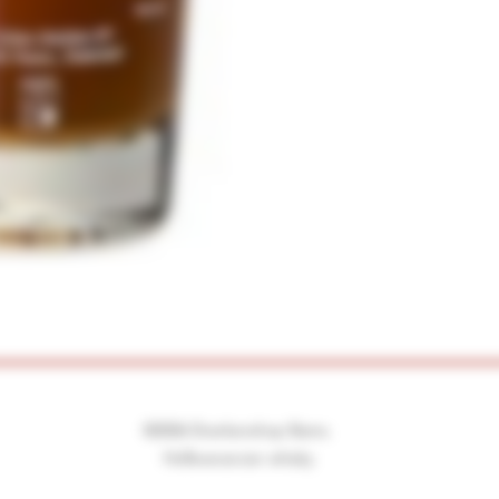
©2026 Drankenshop Bams.
Hofleverancier whisky