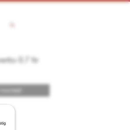
tto 0.7 ltr
 voorraad
stig