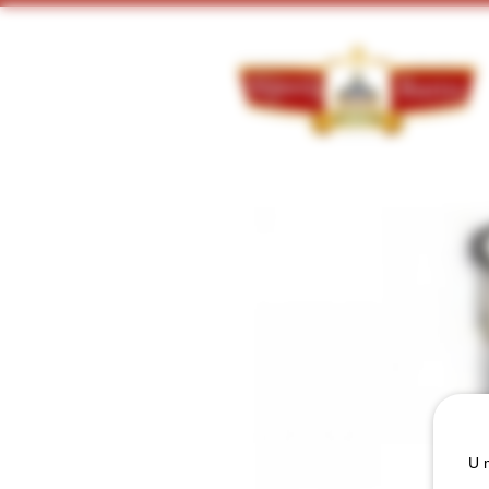
Doorzoek ons assortiment:
U m