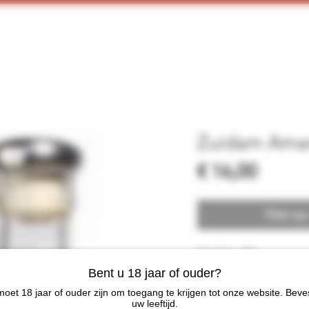
Home
Webshop
Proeverijen
More
Zuidam Amare
Prijs
€ 16,00
Niet op
NL 0.7Ltr 24%
Bent u 18 jaar of ouder?
oet 18 jaar of ouder zijn om toegang te krijgen tot onze website. Beve
uw leeftijd.