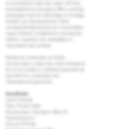
en aromatische witte wijn waarin de frisse
levendigheid van Sauvignon Blanc prachtig
samengaat met het uitbundige en kruidige
karakter van Gewürztraminer. Deze
verrassende blend biedt een mooie balans
tussen frisheid, fruitigheid en aromatische
rijkdom, waardoor een veelzijdige en
expressieve wijn ontstaat.
Dankzij de combinatie van beide
druivenrassen is deze wijn zowel verfrissend
als vol van smaak en uitstekend geschikt als
aperitief of in combinatie met
uiteenlopende gerechten.
Specificaties
Land: Frankrijk
Serie: Private Cellar
Druivenrassen: Sauvignon Blanc &
Gewürztraminer
Inhoud: 0,75 liter