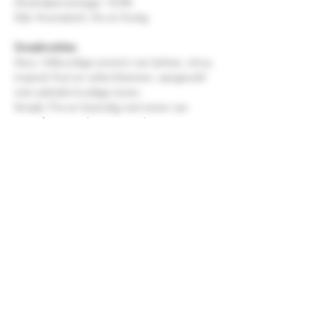
Alcoholpercentage: 12,5%
Stijl: Aromatisch, fris en fruitig
Smaaknotities
Geur: Uitbundige aroma's van lychee, citrus,
tropisch fruit en witte bloemen, aangevuld
met subtiele kruidige tonen.
Smaak: Fris en levendig met tonen van
grapefruit, perzik, passievrucht en rijpe
peer. De Gewürztraminer voegt een
elegante bloemigheid en lichte kruidigheid
toe aan het frisse karakter van de Sauvignon
Blanc.
Afdronk: Verfrissend en aromatisch met
aanhoudende fruitige tonen en een
verfijnde, licht kruidige finale.
Een verrassende witte wijn die uitstekend
past bij Aziatische gerechten, salades,
schaal- en schelpdieren, zachte kazen of als
stijlvol aperitief. Een heerlijke keuze voor
liefhebbers van expressieve en geurige