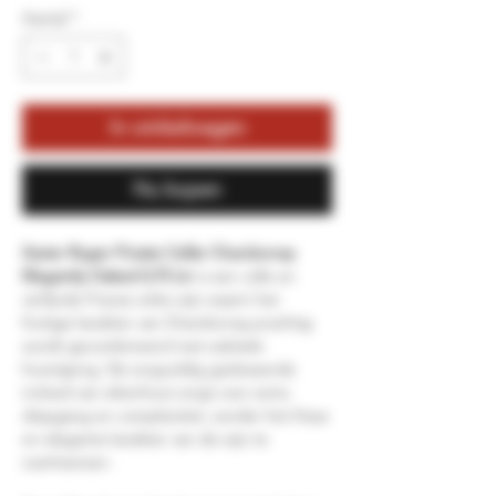
Aantal
*
In winkelwagen
Nu kopen
Xavier Roger Private Cellar Chardonnay
Elegantly Oaked 0,75 Ltr
is een volle en
verfijnde Franse witte wijn waarin het
fruitige karakter van Chardonnay prachtig
wordt gecombineerd met subtiele
houtrijping. De zorgvuldig gedoseerde
invloed van eikenhout zorgt voor extra
diepgang en complexiteit, zonder het frisse
en elegante karakter van de wijn te
overheersen.