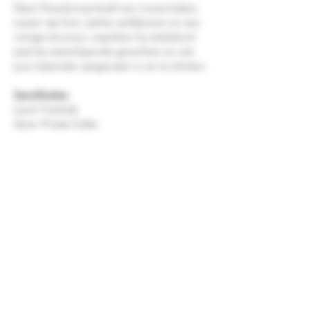
Deze Chardonnay biedt een mooie balans
tussen rijp fruit, zachte vanilletonen en een
romige structuur, waardoor hij uitstekend
past bij uiteenlopende gerechten en ook
puur bijzonder aangenaam is om te drinken.
Specificaties
Land: Frankrijk
Serie: Private Cellar
Druif: Chardonnay
Inhoud: 0,75 liter
Alcoholpercentage: 13%
Stijl: Vol, romig en elegant houtgerijpt
Smaaknotities
Geur: Aroma's van rijpe perzik, gele appel
en tropisch fruit, aangevuld met subtiele
tonen van vanille, boter en licht geroosterd
eikenhout.
Smaak: Vol en zacht met tonen van rijpe
peer, ananas en citrus, ondersteund door