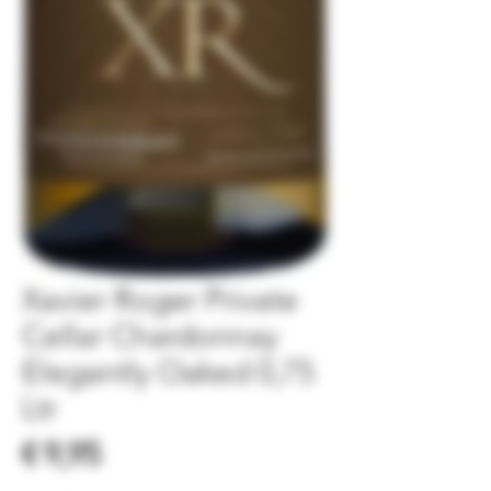
Xavier Roger Private
Cellar Chardonnay
Elegantly Oaked 0,75
Ltr
Prijs
€ 9,95