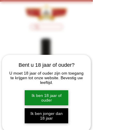
Bent u 18 jaar of ouder?
U moet 18 jaar of ouder zijn om toegang
te krijgen tot onze website. Bevestig uw
leeftijd.
Ik ben 18 jaar of
ouder
Ik ben jonger dan
18 jaar
Torres 10 Brandy 0.7