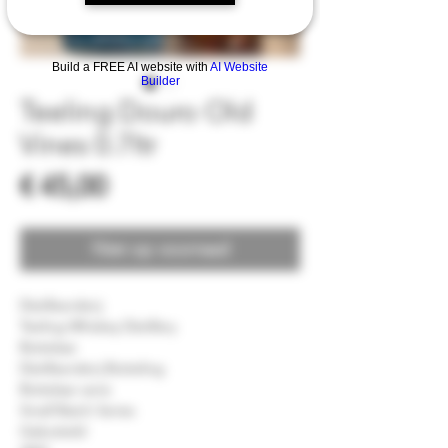
Build a FREE AI website with
AI Website
Builder
Teeling Douro Old
Vines 0.7ltr
Prijs
€ 45,00
Niet op voorraad
Distilleerderij
Teeling Whiskey Distillery
Bottelaar
Distilleerderij Botteling
Bottelaar serie
Small Batch Series
Gebotteld