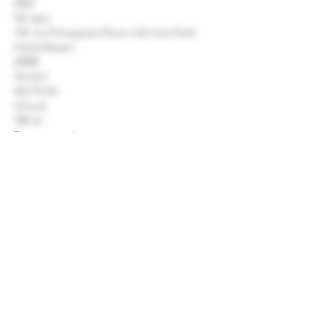
2022
Vat type
12m ex-Portuguese Duoro old vines finish
Aantal flessen
24000
Alcohol
46.0 % Vol.
Inhoud
700 ml
Tasting notes!
Geur: Pruim, Bramen dadels met kruidige
ondertoon
Smaak: zwarte peper en eiken tannines in
balans met zure kersen en rijk, donker fruit
Afdronk: lange afdronk met droge tannines
en warme kruiden