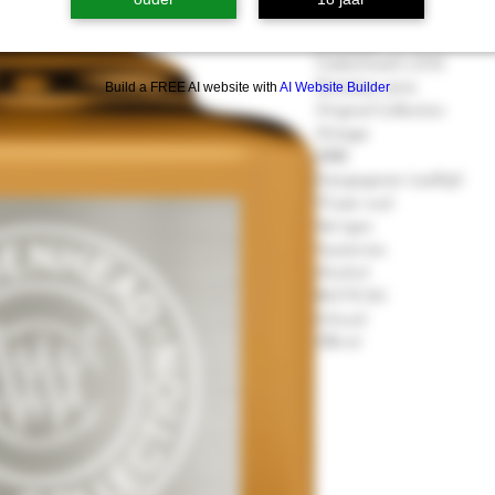
Teaninich
Bottelaar
Cadenhead's (CA)
Bottelaar serie
Build a FREE AI website with
AI Website Builder
Original Collection
Vintage
2008
Aangegeven Leeftijd
15 jaar oud
Vat type
Sauternes
Alcohol
46.0 % Vol.
Inhoud
700 ml