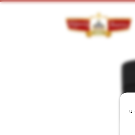
Doorzoek ons assortiment:
U m