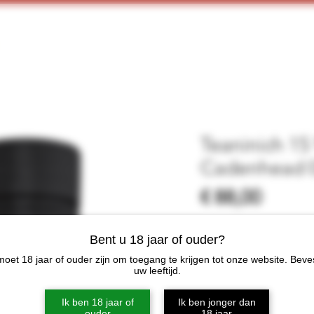
Home
Webshop
Proeverijen
More
Teaninich 15
Cadenhead 0
Prijs
€ 88,00
Bent u 18 jaar of ouder?
Niet op
oet 18 jaar of ouder zijn om toegang te krijgen tot onze website. Beve
uw leeftijd.
Categorie
Single Malt
Ik ben 18 jaar of
Ik ben jonger dan
Distilleerderij
ouder
18 jaar