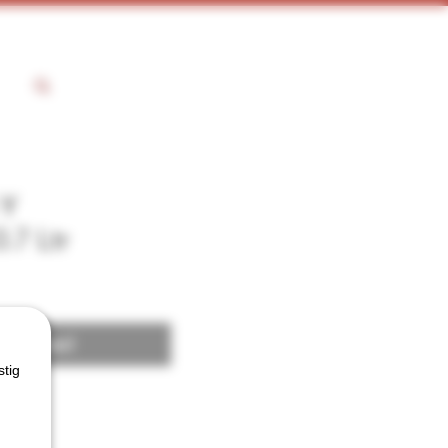
 Y
.7 Ltr
 voorraad
stig