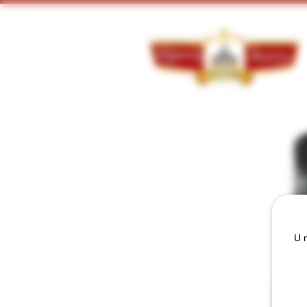
Doorzoek ons assortiment:
U m