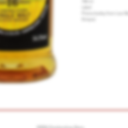
700 ml
Label
Prisma barley from Low M
Kintyre)
©2026 Drankenshop Bams.