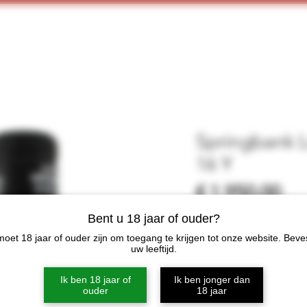
Home
Webshop
Proeverijen
More
Springbank L
16 Y
Pri
€ 1.950,00
Bent u 18 jaar of ouder?
Aantal
*
oet 18 jaar of ouder zijn om toegang te krijgen tot onze website. Beve
uw leeftijd.
Ik ben 18 jaar of
Ik ben jonger dan
ouder
18 jaar
In win