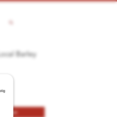
ocal Barley
js
stig
kelwagen