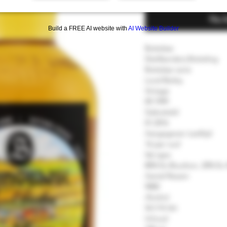
Nu 
Build a FREE AI website with
AI Website Builder
Bottelaar
Distilleerderij Botteling
Bottelaar serie
Local Barley
Vintage
09.1999
Gebotteld
01.2016
Aangegeven Leeftijd
16 jaar oud
Vat type
80% Ex-Bourbon, 20% Ex-
Aantal flessen
9000
Alcohol
54.3 % Vol.
Inhoud