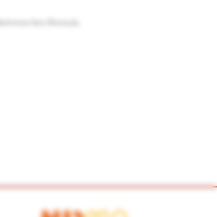
achrimore farm (Peninsula,