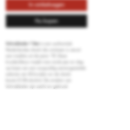
In winkelwagen
Nu kopen
Schrobbeler 1 liter
is een authentiek
Nederlandse drank die ontstaan is vanuit
een traditie uit de jaren '70. Deze
kruidenlikeur maakt men sinds jaar en dag
op basis van een zorgvuldig samengestelde
selectie van 43 kruiden en de drank
bevat 21,5% alcohol. De smaken van
Schrobbeler zijn zacht en gekruid.
Van oudsher dronk men Schrobbeler koud
uit een borrelglaasje, maar toch zien we
vandaag de dag terugkomen dat het ook
warm geserveerd wordt. Denk aan een mix
met warme chocolademelk en slagroom of
kies voor een glaasje Schrobbeler bij de