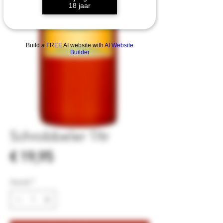
18 jaar
Build a FREE AI website with
AI Website
Builder
Schrobbeler 1ltr
Prijs
€ 19,95
Aantal
*