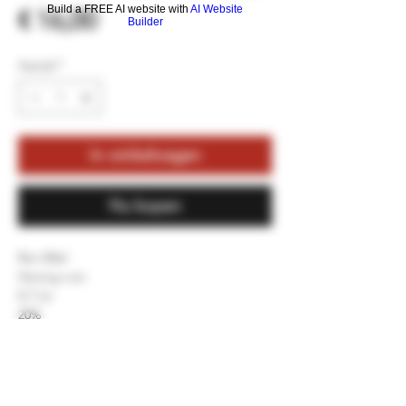
Build a FREE AI website with
AI Website
Prijs
€ 16,00
Builder
Aantal
*
In winkelwagen
Nu kopen
Ron Miel
Honing rum
0.7 Ltr
20%
Grand Canaria