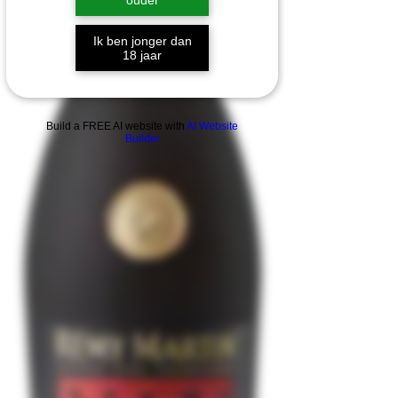
ouder
Ik ben jonger dan
18 jaar
Build a FREE AI website with
AI Website
Builder