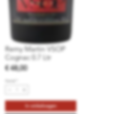
Remy Martin VSOP
Cognac 0.7 Ltr
Prijs
€ 48,00
Aantal
*
In winkelwagen