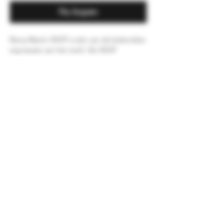
Nu kopen
Remy Martin VSOP is één van de bekendste
expressies van het merk. De VSOP
vervaardigt men op basis van een blend van
eaux-de-vie, afkomstig uit de Grande en
Petite champagnestreek. Volle smaken, met
zachte invloeden van fruit en kruiden,
zorgen ervoor dat Remy Martin VSOP keer
op keer weet te verrassen.
Merk
Remy Martin
Land
Frankrijk
Leeftijd
VSOP
Verpakking
Doosje/giftpack
Alcoholpercentage
40,00 %
Inhoud
70CL