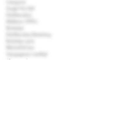
Categorie
Single Pot Still
Distilleerderij
Midleton (1975-)
Bottelaar
Distilleerderij Botteling
Bottelaar serie
Mitchell & Son
Aangegeven Leeftijd
15 jaar oud
Vat type
Bourbon, Sherry and Marsala
Alcohol
46.0 % Vol.
Inhoud
700 ml