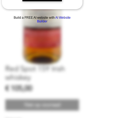
Build a FREE AI website with
AI Website
Builder
Red Spot 15Y Irish
whiskey
Prijs
€ 105,00
Niet op voorraad