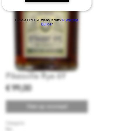
Build a FREE AI website with
AI Website
Builder
Pikesville Rye 6Y
Prijs
€ 99,00
Niet op voorraad
Categorie
Rye