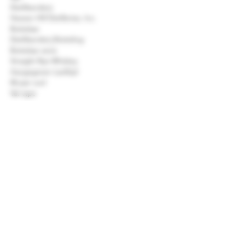
Distilleerderij
Heaven Hill Distilleries, Inc.
Bottelaar
Distilleerderij Botteling
Bottelaar serie
Straight Rye Whiskey
Aangegeven Leeftijd
06 jaar oud
Vat type
Charred American Oak Barrels
Alcohol
55.0 % Vol.
Inhoud
750 ml
Label
110 Proof