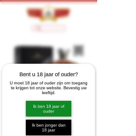
Bent u 18 jaar of ouder?
U moet 18 jaar of ouder zijn om toegang
te krijgen tot onze website. Bevestig uw
leeftijd.
Ik ben 18 jaar of
Pierre Vallet Xo
ouder
Cognac 0.7 Ltr
Ik ben jonger dan
Prijs
€ 140,00
18 jaar