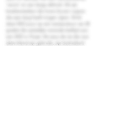
‘rancio’ en een lange afdronk. Dit zijn 
karakteristieken die horen bij een cognac 
die zeer lang heeft mogen rijpen. Drink 
deze XXO puur op een temperatuur van 20 
graden.De wettelijke minimale leeftijd voor 
een XXO is 14 jaar. De eaux-de-vie die voor 
deze blend zijn gebruikt, zijn beduidend 
ouder. Chateau Montifaud zal zelf de leeftijd 
niet op de fles zetten, omdat niet alle 
daarvoor vereiste documenten beschikbaar 
zijn, maar ze weten precies welke vaten ze 
hebben gebuikt. Houd 30 jaar aan voor 
deze overheerlijke cognac. En dat proef je!.