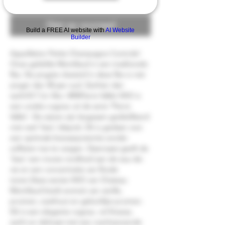
Niet op voorraad
Build a FREE AI website with
AI Website
Builder
Appellation Petite Champagne Controle! 
Onze geliefde Montifaud in een tradtionele 
fles. De jongste vloeistof in deze fles is niet 
jonger dan 30 jaar oud. Zachter dan 
zacht!0.7 Ltr Abv: 40%Pierre Vallet XXO is 
een unieke cognac uit de serie ‘Pierre 
Vallet’. De wijnen zijn langzaam gedistilleerd 
met veel ‘lees’ (depot). Dit is gedaan voor 
een optimale bewaarpotentie zonder 
sulfieten toe te voegen. Daarnaast geeft de 
‘lees’ een mooie rondheid aan de eau-de-
vie en een concentratie van florale 
tonen.Deze eerste XXO van Chateau 
Montifaud biedt aroma’s van vanille, 
pruimen, zoethout en gekonfijte pruimen. 
Dit is een elegante cognac, vol finesse, 
zacht en delicaat met een overheersende 