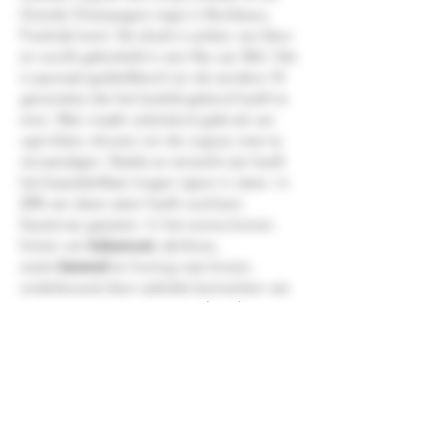
Grande Champagne regio in Bordeaux,
Frankrijk komt. De drank is amber van kleur
en wordt gebotteld in een fles van 50cl. Het
is speciaal gedistilleerd om de eerdere 10
generaties die het bedrijf gekend heeft te
eren. Men maakt uitsluitend gebruik van
ugni-blanc druiven om de cognac mee te
vervaardigen. Nadat ze verwerkt zijn heeft
het basisdistillaat mogen rijpen in vaten. In
20% van deze vaten heeft voorheen
Sauternes gezeten. In het aroma komen
hinten van
kokosnoot
, abrikoos,
zoete
karamel
en honing naar boven,
onderbouwd door subtiele kenmerken van
rozen en oranjebloesem.
Muskaatdruiven
en
gebakken peren vormen de kern van de
smaak, met onderliggende accenten
van
noten
, ananas en Sauternes. De afdronk
is langdurig en fris dankzij een zachte hint
van munt. Het alcoholpercentage van de
Pierre Ferrand 10 Generations bedraagt