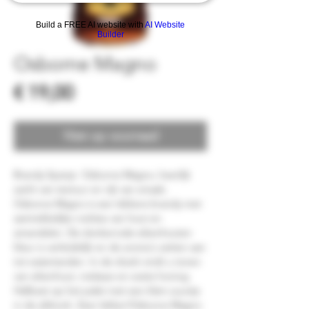
Build a FREE AI website with
AI Website
Builder
Osborne Magno
Prijs
€ 19,00
Niet op voorraad
Brandy Spanje  Osborne Magno, heerlijk 
zacht van textuur en rijk van smaak; 
Osborne Magno is een lekkere brandy met 
aantrekkelijke notities van hout en 
amandelen. De donkerrode eikenhouten 
kleur is verleidelijk en de aroma's zetten aan 
tot watertanden. In de drank vindt u tonen 
van eikenhout, melasse en zoete honing. 
Halfzoet op het palet met een klein zuurtje 
in de afdronk. Zeer lekker!Osborne Magno 