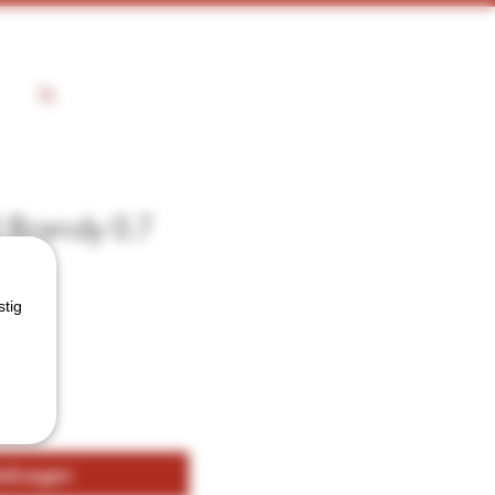
 Brandy 0.7
stig
kelwagen