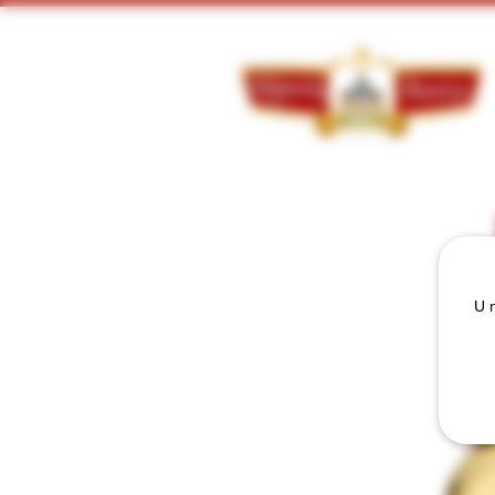
Doorzoek ons assortiment:
U m