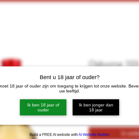
Home
Webshop
Proeverijen
More
Osborne 103
Ltr
Bent u 18 jaar of ouder?
Prijs
€ 20,00
oet 18 jaar of ouder zijn om toegang te krijgen tot onze website. Beve
uw leeftijd.
Aantal
*
Ik ben 18 jaar of
Ik ben jonger dan
ouder
18 jaar
In win
Build a FREE AI website with
AI Website Builder