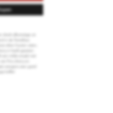
kopen
n drank afkomstige uit
erd in de Tomelloso
anse eiken houten vaten,
erry in heeft gezeten.
t een milde smaak met
 van Fino sherry en
aat overgens zeer goed
je koffie!