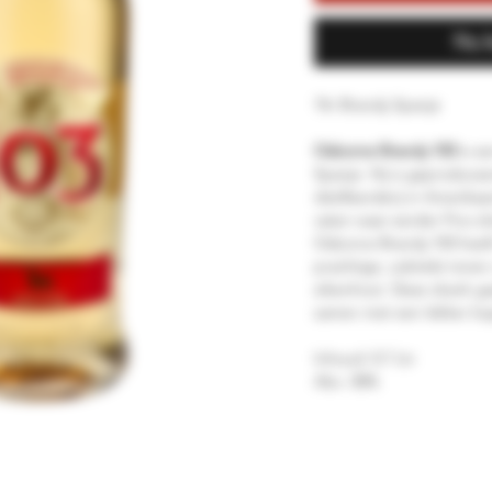
Nu 
1ltr Brandy Spanje
Osborne Brandy 103
is ee
Spanje. Hij is geproduce
distilleerderij in Amerika
vaten waar eerder Fino sh
Osborne Brandy 103 heef
prachtige, subtiele tonen
eikenhout. Deze drank g
samen met een lekker kop
Inhoud: 0.7 Ltr
Abv: 30%