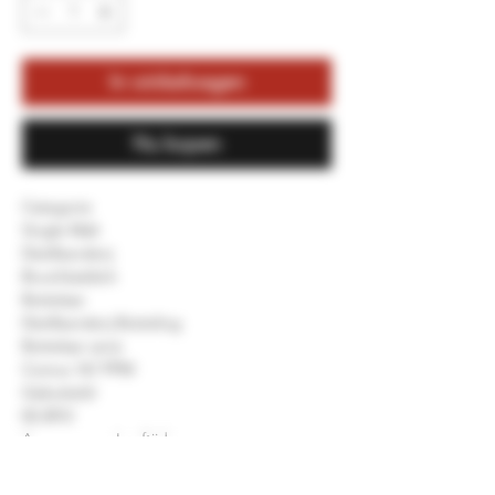
In winkelwagen
Nu kopen
Categorie
Single Malt
Distilleerderij
Bruichladdich
Bottelaar
Distilleerderij Botteling
Bottelaar serie
Comus 167 PPM
Gebotteld
02.2012
Aangegeven Leeftijd
05 jaar oud
Vat type