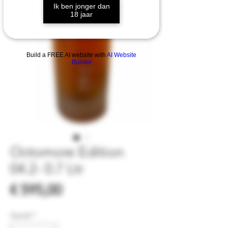
Ik ben jonger dan
18 jaar
Build a FREE AI website with
AI Website
Builder
Octomore Edition
04.2- 0.7 Ltr
Prijs
€ 595,00
Aantal
*