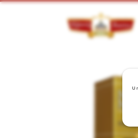
Doorzoek ons assortiment:
U m