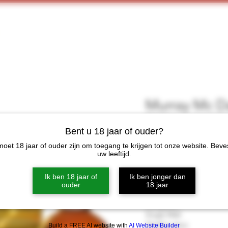
Home
Webshop
Proeverijen
More
Murray Mc D
26Y
Bent u 18 jaar of ouder?
Prijs
€ 226,00
oet 18 jaar of ouder zijn om toegang te krijgen tot onze website. Beve
uw leeftijd.
Niet op
Ik ben 18 jaar of
Ik ben jonger dan
ouder
18 jaar
Categorie
Single Malt
Distilleerderij
Build a FREE AI website with
AI Website Builder