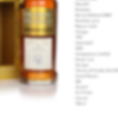
Macduff
Bottelaar
Murray McDavid (MM)
Bottelaar serie
Mission Gold
Vintage
1997
Gebotteld
2024
Aangegeven Leeftijd
26 jaar oud
Vat type
Oloroso & Pauillac Red Wi
Aantal flessen
484
Alcohol
47.9 % Vol.
Inhoud
700 ml