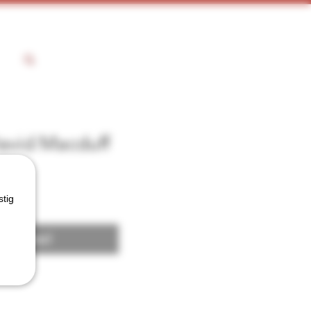
avid Macduff
stig
 voorraad