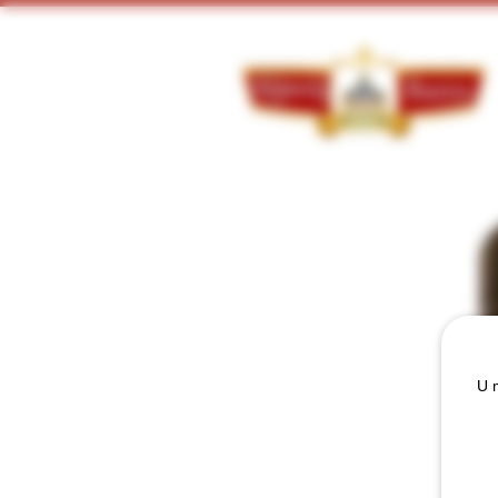
Doorzoek ons assortiment:
U m