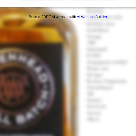
Mortlach
Bottelaar
Cadenhead's (CA)
Build a FREE AI website with
AI Website Builder
Bottelaar serie
Small Batch
Vintage
1994
Gebotteld
01.2015
Aangegeven Leeftijd
20 jaar oud
Vat type
Bourbon Hogsheads
Aantal flessen
768
Alcohol
53.4 % Vol.
Inhoud
700 ml