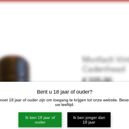
Home
Webshop
Proeverijen
More
Mortlach Vin
Cadenhead
Prijs
€ 225,00
Bent u 18 jaar of ouder?
Niet op
oet 18 jaar of ouder zijn om toegang te krijgen tot onze website. Beve
uw leeftijd.
Categorie
Ik ben 18 jaar of
Ik ben jonger dan
Single Malt
ouder
18 jaar
Distilleerderij