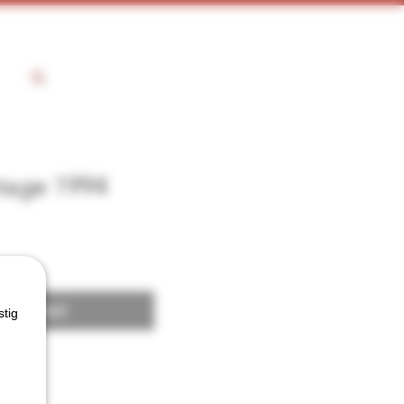
tage 1994
 voorraad
stig