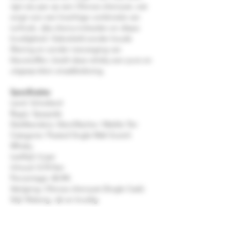
rijpt zes jaar op een Oloroso sherryvat, wat
zorgt voor een krachtige combinatie van
turfrook, rijke sherry-invloeden en diepe
kruidigheid. Gebotteld zonder koude
filtering en zonder toevoeging van
kleurstoffen, biedt deze whisky een pure en
uitgesproken smaakbeleving.
Specificaties
Land: Schotland
Regio: Speyside
Distilleerderij: GlenAllachie / Meikle Tòir
Categorie: Peated Single Malt Scotch
Whisky
Leeftijd: 6 jaar
Inhoud: 0,70 liter
Percentage: 60.4%
Vatrijping: Oloroso sherryvat (Single Cask)
Stijl: Rokerig, rijk en kruidig
Smaaknotities