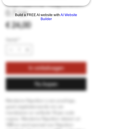
Mandarine Napoleon
0.7 Ltr
Build a FREE AI website with
AI Website
Builder
Prijs
€ 24,00
Aantal
*
In winkelwagen
Nu kopen
Mandarine Napoléon is een prachtige,
goed uitgebalanceerde mix van
mandarijnen en verfijnde 10-jaar oude
cognac. Mandarine Napoléon dateert uit
1800 en werd speciaal voor Napoleon