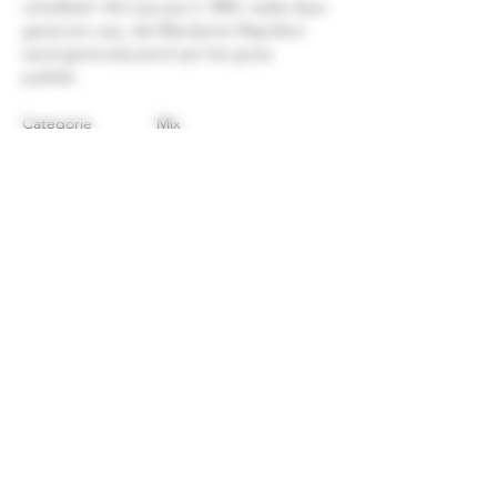
ontwikkelt. Het was pas in 1892, nadat deze
gestorven was, dat Mandarine Napoléon
werd geintroduceerd aan het grote
publiek.
Categorie
Mix
Merk
Mandarine Napoleon
Land
Frankrijk
Alcoholpercentage
38,00 %
Inhoud
70CL
©2026 Drankenshop Bams.
Hofleverancier whisky