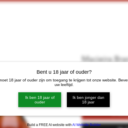
Home
Webshop
Proeverijen
More
Macieira Bran
Prijs
€ 22,00
Bent u 18 jaar of ouder?
oet 18 jaar of ouder zijn om toegang te krijgen tot onze website. Beve
uw leeftijd.
Aantal
*
Ik ben 18 jaar of
Ik ben jonger dan
ouder
18 jaar
In win
Build a FREE AI website with
AI Website Builder