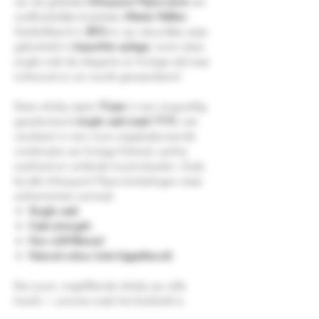
van de geliefde
Infrequent Flyers-serie
van
onafhankelijke bottelaar
Alistair Walker
.
Gedistilleerd in
2012
en op natuurlijke wijze
gebotteld in
beperkte oplage
, toont deze
single malt de elegante en fruitige stijl waar
Linkwood zo om wordt gewaardeerd.
Deze whisky rijpte
13 jaar
in een zorgvuldig
geselecteerd
single cask (cask 7117)
, wat
resulteert in een mooi uitgebalanceerde
combinatie van fruitige frisheid, zachte
zoetheid en verfijnde houtinvloeden. Zoals
bij alle Infrequent Flyers-bottelingen staat
authenticiteit centraal:
Single cask
Cask strength
Non chill-filtered
Natural colour (niet bijgekleurd)
Een pure, ongefilterde whisky op volle
kracht — precies zoals het bedoeld is.