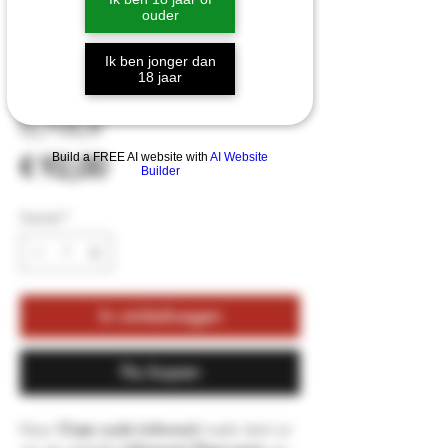
ouder
Linkwood 13 Years
Ik ben jonger dan
18 jaar
2012 Infrequent Flyers
0,70Ltr
Prijs
Build a FREE AI website with
AI Website
€ 92,00
Builder
Aantal
*
In winkelwagen
Nu kopen
Deze
13 jaar oude Linkwood
maakt deel uit