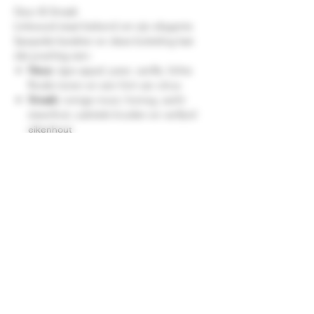
Geur & Smaak
Linkwood staat bekend om zijn elegante
Speyside-karakter en deze botteling laat
dat prachtig zien:
Neus:
rijpe appel, peer, vanille, lichte
florale tonen en een hint van citrus
Smaak:
romige mout, honing, zacht
steenfruit, subtiele kruiden en verfijnd
eikenhout
Afdronk:
middellang tot lang, elegant,
licht kruidig en fruitig met een zachte
zoete toets
Een verfijnde en toegankelijke Speyside
whisky met voldoende diepgang voor de
liefhebber.
Waarom deze botteling bijzonder is
13 jaar gerijpt (2012–2025)
Single cask & cask strength
Non chill-filtered & natural colour