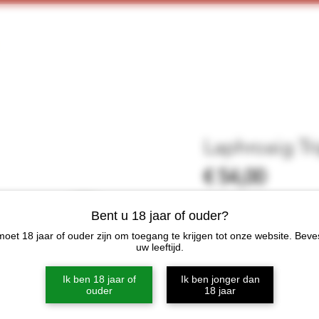
Home
Webshop
Proeverijen
More
Laphroaig Tr
Prijs
€ 54,00
Bent u 18 jaar of ouder?
Niet op
oet 18 jaar of ouder zijn om toegang te krijgen tot onze website. Beve
uw leeftijd.
Islay 43%
Ik ben 18 jaar of
Ik ben jonger dan
ouder
18 jaar