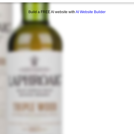
Build a FREE AI website with
AI Website Builder