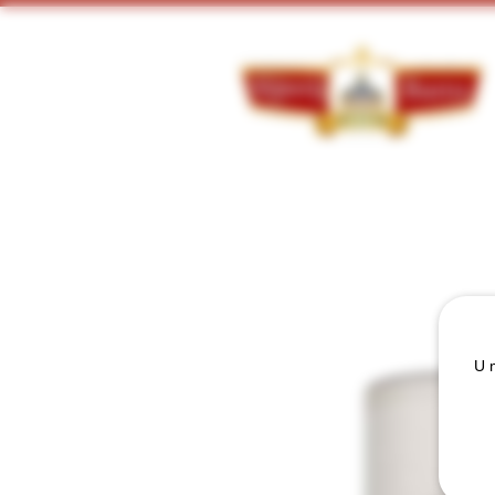
Doorzoek ons assortiment:
U m