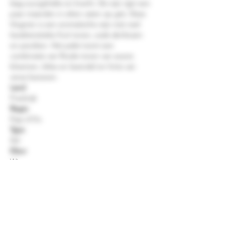
laag zuurgehalte en kracht. De wijn rijpt een
paar maanden in eiken vaten op gist. Deze
Viognier is een aromatische wijn met veel
karakteristieke fruit tonen, zoals abrikozen
en perziken. Het palet toont een
combinatie van florale tonen van acacia
bloemen, lelies en lavendel en hints van
verse bananen.
Land
Frankrijk
Regio
Pays d'Oc
Type
Stil
Kleur
Wit
Druivenras
Viognier
Smaakprofiel
Aromatisch , Fris
Aroma
Lavendel , Banaan , Abrikoos , Perzik , Acaci