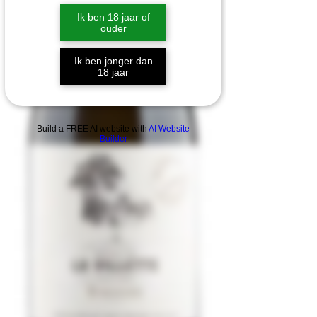
Ik ben 18 jaar of
ouder
Ik ben jonger dan
18 jaar
Build a FREE AI website with
AI Website
Builder