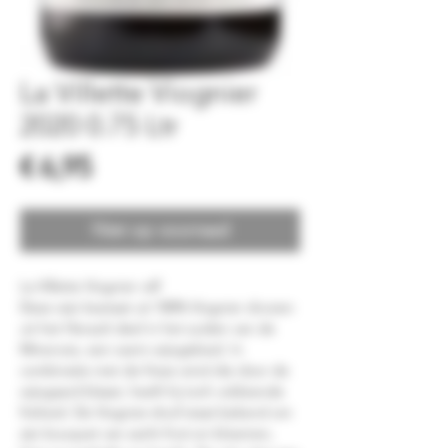
La Villette Viognier
2020 0.75 Ltr
Prijs
€ 6,95
Niet op voorraad
La Villette Viognier vdf
Deze wijn bestaat uit 100% Viognier druiven
uit het Herault deel in het zuiden van de
Minervois, een warm wijngebied. In
combinatie met de frisse wind die door de
wijngaard blaast, heeft hij toch voldoende
frisheid. De Viognier-druif staat bekend om
zijn bouquet van zacht fruit en bloemen,