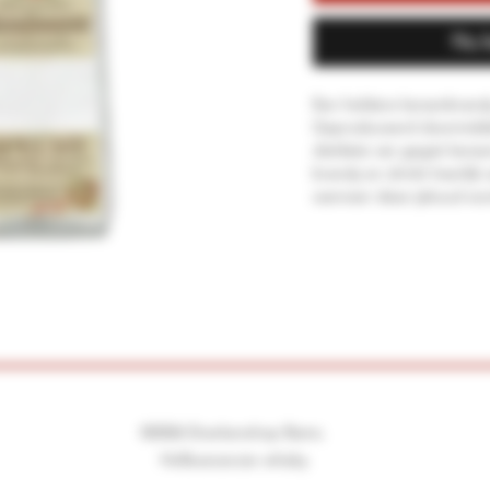
Nu 
Een heldere kersenbrandy
Geproduceerd doormidde
distilatie van gegist kerse
brandy en drinkt heerlijk
wanneer deze ijskoud wo
©2026 Drankenshop Bams.
Hofleverancier whisky