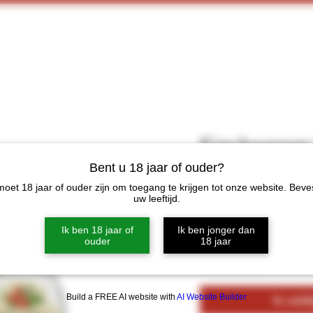
Home
Webshop
Proeverijen
More
Kirschwasser
Ltr
Bent u 18 jaar of ouder?
oet 18 jaar of ouder zijn om toegang te krijgen tot onze website. Beve
Prijs
€ 17,95
uw leeftijd.
Ik ben 18 jaar of
Ik ben jonger dan
Aantal
*
ouder
18 jaar
Build a FREE AI website with
AI Website Builder
In win