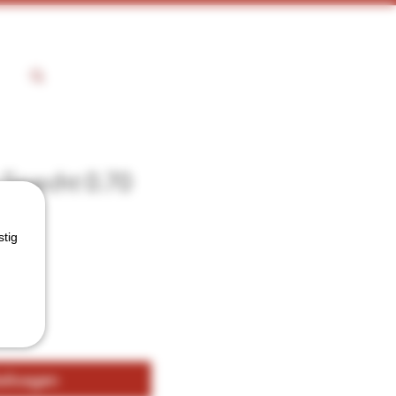
 Specht 0.70
stig
kelwagen