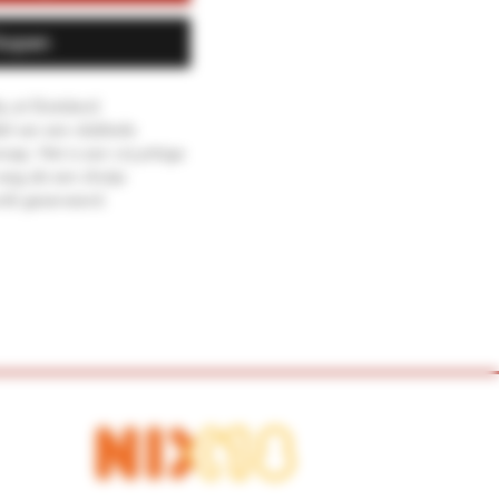
kopen
 uit Duitsland.
l van een dubbele
nsap. Het is een vrij pittige
 weg als een shotje
rdt geserveerd.