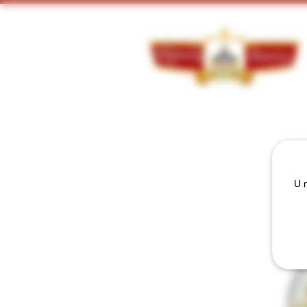
Doorzoek ons assortiment:
U m