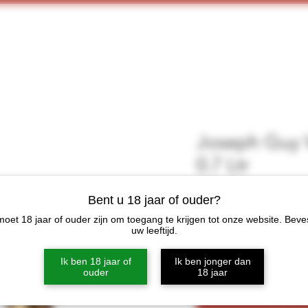
Home
Webshop
Proeverijen
More
Joseph Guy
0.7 Ltr
Prijs
€ 29,95
Bent u 18 jaar of ouder?
oet 18 jaar of ouder zijn om toegang te krijgen tot onze website. Beve
Aantal
*
uw leeftijd.
Ik ben 18 jaar of
Ik ben jonger dan
ouder
18 jaar
In win