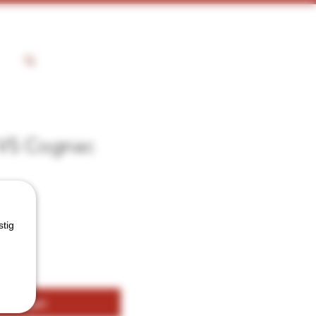
 VS Cognac
stig
kelwagen