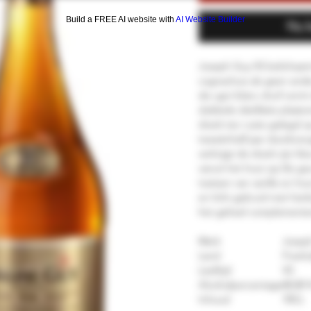
Build a FREE AI website with
AI Website Builder
Nu 
Joseph Guy VS belichaamt 
cognachuis als geen ande
de ugni blanc druif vormt
dubbele distillatie plaats
drank ten ruste gelegd o
tweeënhalf jaar doorbren
verkrijgt de drank zijn k
vanuit het hout op.De geur
toetsen van vanille en hou
en licht gekruid met hierb
het geheel complemente
Merk
Josep
Land
Frankr
Leeftijd
VS
Alcoholpercentage
40,00 
Inhoud
70CL