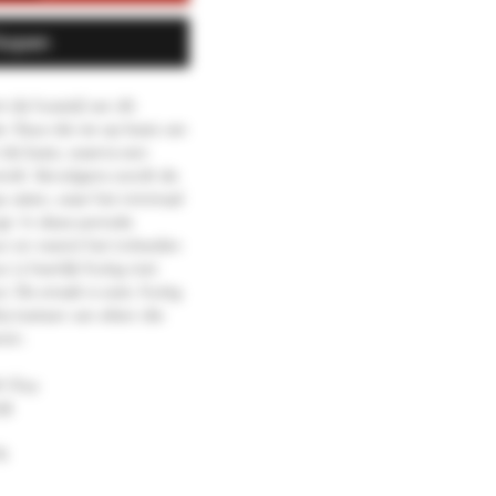
kopen
de huisstijl van dit
r. Eaux-de-vie op basis van
 de basis, waarna een
vindt. Vervolgens wordt de
p vaten, waar het minimaal
gt. In deze periode
leur en neemt het invloeden
 is heerlijk fruitig met
t. De smaak is zoet, fruitig
ij toetsen van eiken die
ren.
h Guy
ijk
%