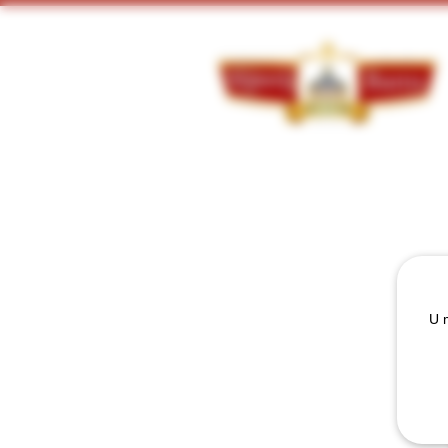
Doorzoek ons assortiment:
U m