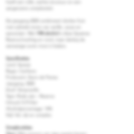
heeft een volle, zachte structuur en een
aangename complexiteit.
De jaargang 2020 combineert donker fruit
met subtiele tonen van vanille, cacao en
specerijen. Met
14% alcohol
is deze Spaanse
Reserva krachtig en rond, maar dankzij de
aanwezige zuren mooi in balans.
Specificaties
Land: Spanje
Regio: Cariñena
Producent: Ibero de Paniza
Jaargang: 2020
Druif: Tempranillo
Type: Rode wijn – Reserva
Inhoud: 0,75 liter
Alcoholpercentage: 14%
Stijl: Vol, rijk en complex
Smaaknotities
Geur:
Rijke aroma's van rijpe zwarte kersen,