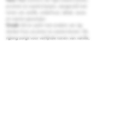
pruimen en zwarte bessen, aangevuld met
tonen van vanille, cederhout, tabak, cacao
en warme specerijen.
Smaak:
Vol en zacht met smaken van rijp
donker fruit, pruimen en zwarte kersen. De
rijping zorgt voor verfijnde tonen van vanille,
chocolade, tabak en kruiden, terwijl de
zachte tannines voor een mooie structuur
zorgen.
Afdronk:
Lang en warm met aanhoudende
tonen van donker fruit, vanille, cacao en
zachte specerijen.
Ibero de Paniza Reserva 2020
is een
uitstekende begeleider van rundvlees,
lamsvlees, wild, stoofgerechten, gegrild
vlees en stevige tapas. Ook bij gerijpte
kazen komt deze rijke Spaanse Reserva
uitstekend tot zijn recht. Serveer bij
voorkeur rond
16–18 °C
.