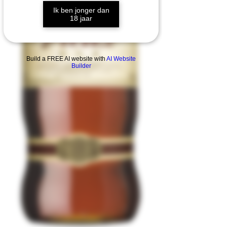
Ik ben jonger dan
18 jaar
Build a FREE AI website with
AI Website
Builder