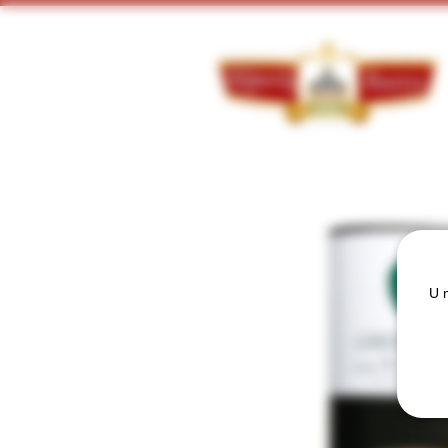
Doorzoek ons assortiment:
U m