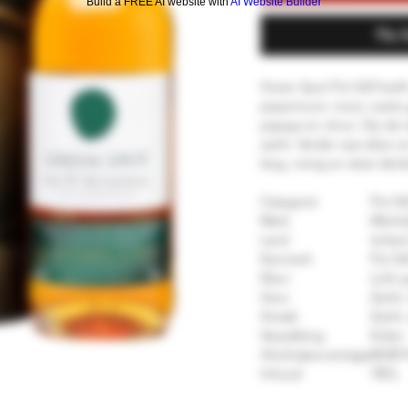
Build a FREE AI website with
AI Website Builder
Nu 
Green Spot Pot Still heef
pepermunt, mout, zoete g
papaya en citrus. Op de t
zacht. Verder wat eiken e
lang, romig en doet denke
Categorie
Pot Sti
Merk
Mitch
Land
Ierlan
Kenmerk
Pot Sti
Kleur
Licht
Geur
Zacht,
Smaak
Zacht,
Verpakking
Koker
Alcoholpercentage
40,00 
Inhoud
70CL