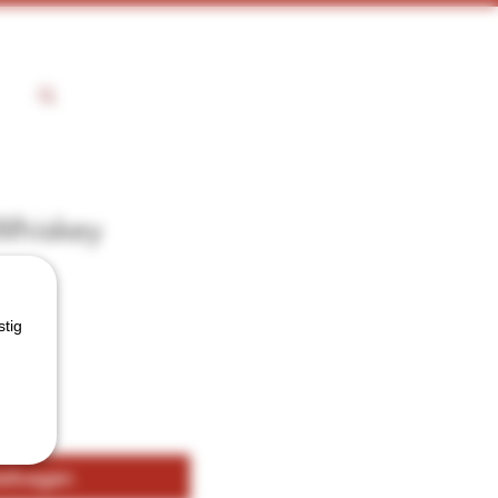
Whiskey
stig
kelwagen