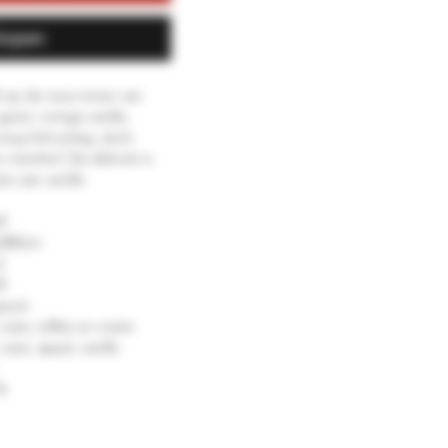
kopen
t op de neus tonen van
erst, romige vanille,
ong licht pittig, doch
n menthol. De afdronk is
n aan vanille.
ll
ell&Son
d
ll
 goud
 zoet, toffee en noten
 zoet, appel, vanille
%