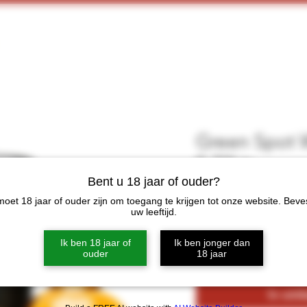
Home
Webshop
Proeverijen
More
Green Spot 
0.70Ltr
Bent u 18 jaar of ouder?
Prijs
€ 53,00
oet 18 jaar of ouder zijn om toegang te krijgen tot onze website. Beve
uw leeftijd.
Aantal
*
Ik ben 18 jaar of
Ik ben jonger dan
ouder
18 jaar
In win