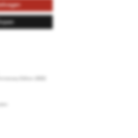
kelwagen
kopen
niversary Edition (2022)
vaten