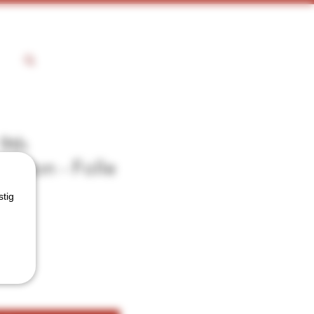
9th
dition - Folle
stig