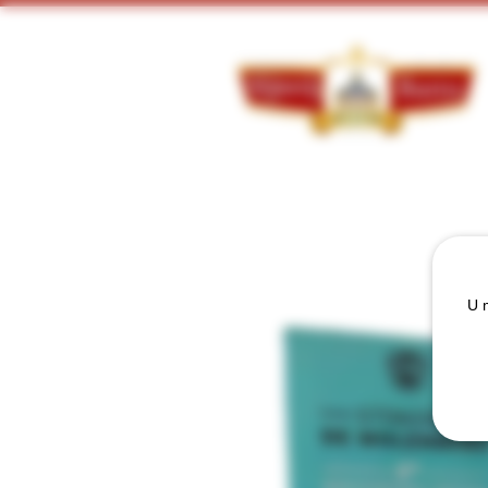
Doorzoek ons assortiment:
U m