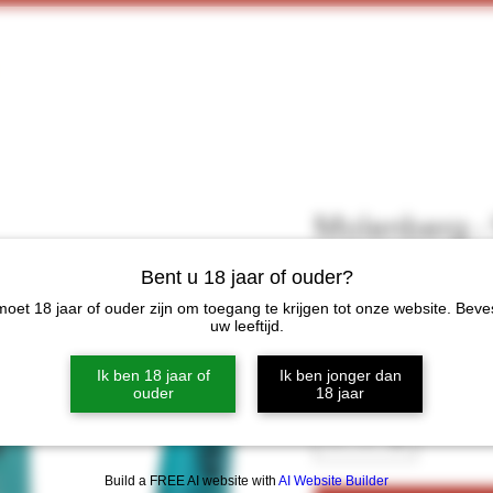
Home
Webshop
Proeverijen
More
Molenberg - 
Anniversary E
Bent u 18 jaar of ouder?
Blanche
oet 18 jaar of ouder zijn om toegang te krijgen tot onze website. Beve
uw leeftijd.
Prijs
€ 59,00
Ik ben 18 jaar of
Ik ben jonger dan
ouder
18 jaar
Aantal
*
Build a FREE AI website with
AI Website Builder