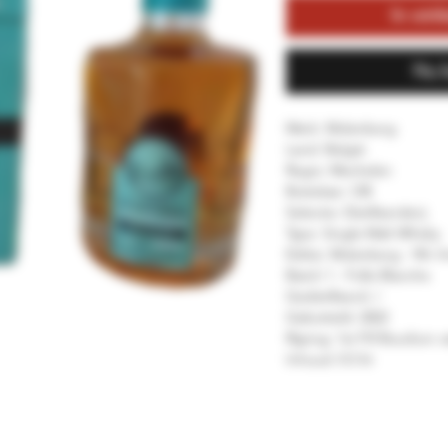
In win
Nu 
Merk: Molenberg
Land: België
Regio: Mechelen
Bottelaar: OB
Selectie: Distilleerderij
Type: Single Malt Whisky
Editie: Molenberg - 9th An
Batch 1 - Folle Blanche
Gedistilleerd: /
Gebotteld: 2022
Rijping: 1st Fill Bourbon 
Inhoud: 0.5 ltr