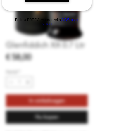
Build a FREE AI website with
AI Website
Builder
Glenfiddich XX 0.7 Ltr
Prijs
€ 58,00
Aantal
*
In winkelwagen
Nu kopen