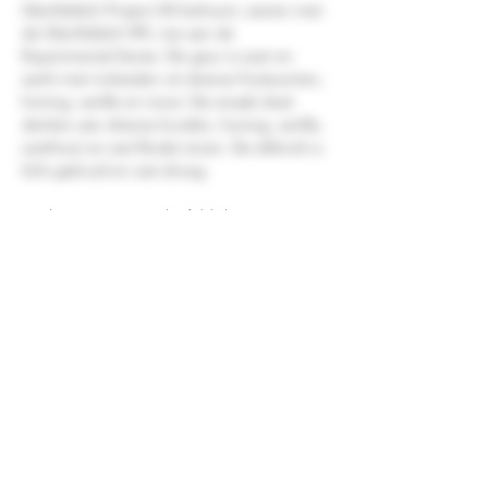
Glenfiddich Project XX behoort, samen met
de Glenfiddich IPA, toe aan de
Experimental Series. De geur is zoet en
zacht met invloeden uit diverse fruitsoorten,
honing, vanille en mout. De smaak doet
denken aan diverse kruiden, honing, vanille,
zoethout en wat florale tonen. De afdronk is
licht gekruid en wat droog.
Merk
Glenfiddich
Land
Schotland
Regio
Speyside
Smaakprofiel
Vol & Rond
Verpakking
Koker
Alcoholpercentage
47,00 %
Inhoud
70CL