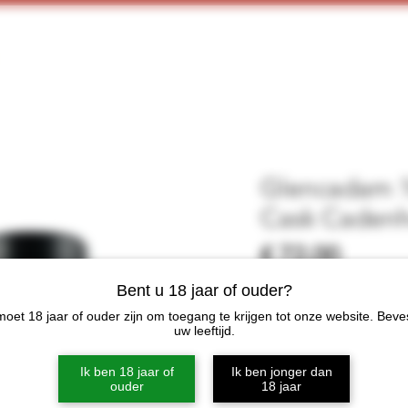
Home
Webshop
Proeverijen
More
Glencadam 1
Cask Caden
Prijs
€ 72,00
Bent u 18 jaar of ouder?
Niet op
oet 18 jaar of ouder zijn om toegang te krijgen tot onze website. Beve
uw leeftijd.
Categorie
Ik ben 18 jaar of
Ik ben jonger dan
Single Malt
ouder
18 jaar
Distilleerderij