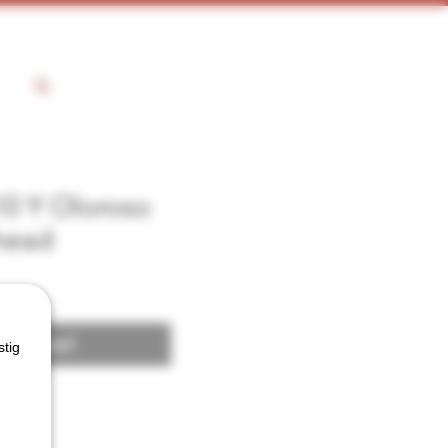
0 Y Oloroso
head
 voorraad
stig