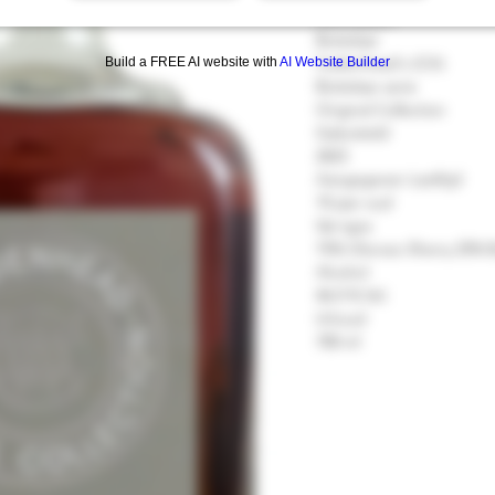
Glencadam
Bottelaar
Cadenhead's (CA)
Build a FREE AI website with
AI Website Builder
Bottelaar serie
Original Collection
Gebotteld
2023
Aangegeven Leeftijd
10 jaar oud
Vat type
75% Oloroso Sherry 25% 
Alcohol
46.0 % Vol.
Inhoud
700 ml