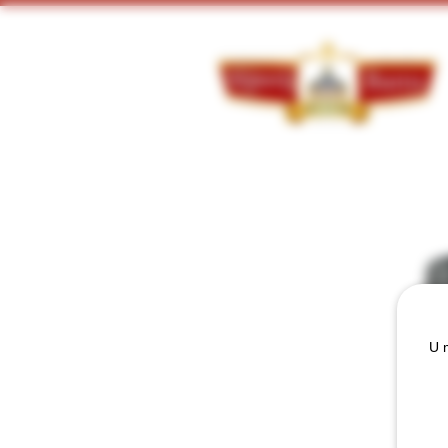
Doorzoek ons assortiment:
U m