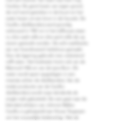
Cardow. De gerst kwam van eigen grond,
de turf werd gestoken in de buurt en het
water kwam uit een bron in de heuvels. De
Cardhu distilleerderij werd grondig
verbouwd in 1961 en in het stillhouse staan
nu drie wash stills en drie spirit stills die op
stoom gestookt worden. De acht washbacks
zijn van Scandinavisch larikshout gemaakt.
Voor de lagering gebruikt men uitsluitend
refill vaten. Het koelwater komt ook van de
Mannoch Hills en van de Lyne Burn. Dit
water wordt apart opgeslagen in een
meertje achter de distilleerderij. Van de
totale productie van de Cardhu
distilleerderij wordt maar éénderde als
single malt gebotteld. De rest gaat naar de
blended whisky's van Johnnie Walker.
Cardhu is gekoppeld aan House Targaryen
om het vrouwelijke leiderschap. Net als
Daenerys Targaryen haar stam leidt, waren
twee vrouwen van grote invloed op de