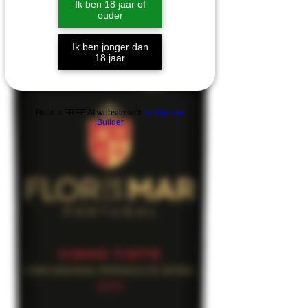
Ik ben 18 jaar of
ouder
Ik ben jonger dan
18 jaar
Build a FREE AI website with
AI Website
Builder