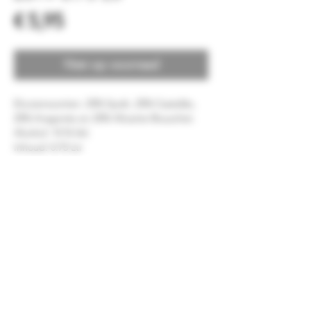
Prijs
€ 5,95
Niet op voorraad
Druivensoorten: 25% Syrah, 25% Castelão,
25% Aragonés en 25% Alicante Bouschet.
Alcohol: 14 % Vol.
Inhoud: 0.75 Ltr
Land: Portugal
Streek: Regional Península de Setúbal
Ligging: Fernando Pó, Palmela
Beschrijving: Een mooie donker rode kleur,
in de geur prachtig verbonden aroma’s van
rijp rood fruit, hout en specerijen. De smaak
is rijk, vol stevig met aantrekkelijke
fruitigheid en tonen van hout en vriendelijke
tannine, gevolgd door een lange rijke
afdronk.
Gerecht: Heerlijk bij rijke tapas, gegrild