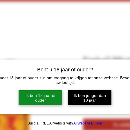
Home
Webshop
Proeverijen
More
Fireball Whis
0.70Ltr
Bent u 18 jaar of ouder?
oet 18 jaar of ouder zijn om toegang te krijgen tot onze website. Beve
Prijs
€ 17,00
uw leeftijd.
Ik ben 18 jaar of
Ik ben jonger dan
Aantal
*
ouder
18 jaar
Build a FREE AI website with
AI Website Builder
In win