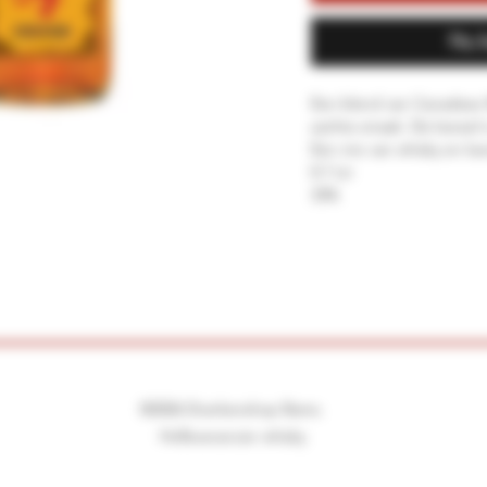
Nu 
Een blend van Canadese 
zachte smaak. De kaneel i
Een mix van whisky en kan
0.7 Ltr
33%
©2026 Drankenshop Bams.
Hofleverancier whisky