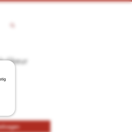
kylikeur
stig
kelwagen