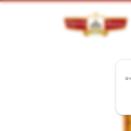
Doorzoek ons assortiment:
U m