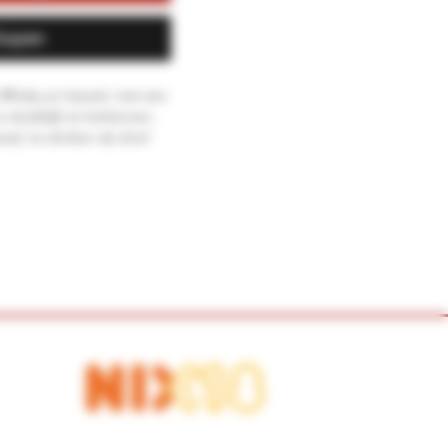
kopen
Whisky en kaneel, met een
s duidelijk te herkennen.
eel, te drinken als shot!