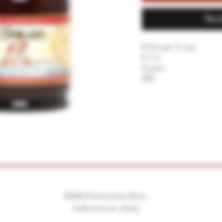
Nu 
El Dorado 12 Jaar
0.7 Ltr
Guyana
40%
©2026 Drankenshop Bams.
Hofleverancier whisky