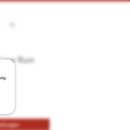
 jaar Rum
stig
kelwagen