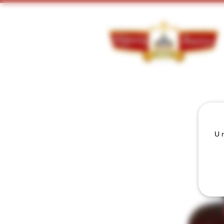
Doorzoek ons assortiment:
U m