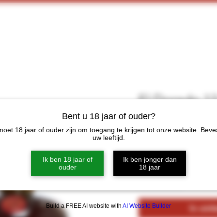
Home
Webshop
Proeverijen
More
El Dorado 12
0.70 Ltr
Bent u 18 jaar of ouder?
oet 18 jaar of ouder zijn om toegang te krijgen tot onze website. Beve
Prijs
€ 40,00
uw leeftijd.
Ik ben 18 jaar of
Ik ben jonger dan
Aantal
*
ouder
18 jaar
Build a FREE AI website with
AI Website Builder
In win