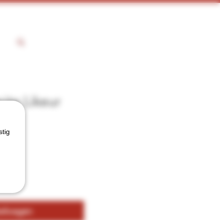
ite Likeur
stig
kelwagen