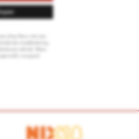
kopen
ute drop likeur met een
heidende smaakbeleving.
bbelzoute salmiak. Wees
geproefd, voorgoed