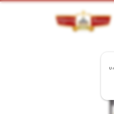
Doorzoek ons assortiment:
U m