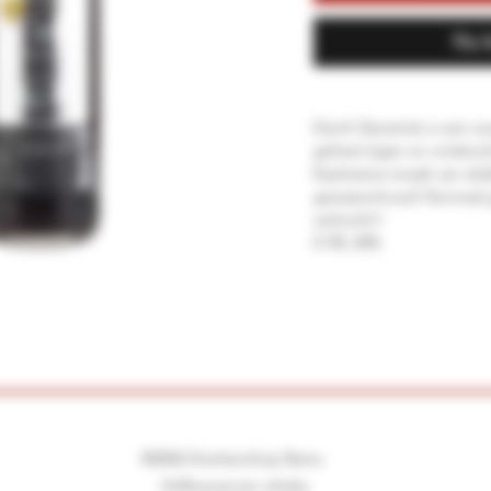
Nu 
Dutch Dynamite is een zo
geheel eigen en ondersc
Explosieve smaak van du
gewaarschuwd! Eenmaal 
verkocht!!
0.70L 20%
©2026 Drankenshop Bams.
Hofleverancier whisky