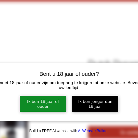
Home
Webshop
Proeverijen
More
Dutch Dynam
0.70Ltr
Bent u 18 jaar of ouder?
oet 18 jaar of ouder zijn om toegang te krijgen tot onze website. Beve
Prijs
€ 15,50
uw leeftijd.
Ik ben 18 jaar of
Ik ben jonger dan
Aantal
*
ouder
18 jaar
Build a FREE AI website with
AI Website Builder
In win