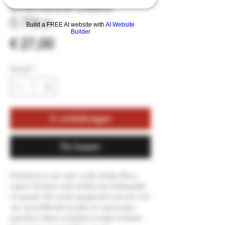
Drambuie Likeur
0.70Ltr
Build a FREE AI website with
AI Website
Builder
Prijs
€ 27,00
Aantal
*
In winkelwagen
Nu kopen
Drambuie is een zeer oude whisky likeur,
waarin Schotse malt whisky een belangrijke
rol speelt. Dit wordt aangevuld met een mix
van verschillende kruiden en specerijen,
waardoor diens complexe smaak ontstaat.