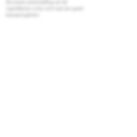
De exacte samenstelling van de
ingrediënten is (tot noch toe) een goed
bewaard geheim.
Categorie
Whisky likeur
Merk
Drambuie
Land
Schotland
Alcoholpercentage
40,00 %
Inhoud
70CL
©2026 Drankenshop Bams.
Hofleverancier whisky