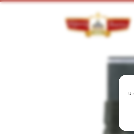
Doorzoek ons assortiment:
U m