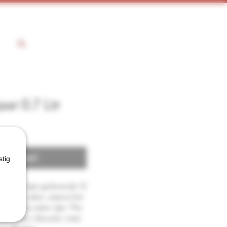
ar 0.7 Ltr
 voorraad
stig
gle Malt rijpt gedurende 12
 bourbon vaten, waarna het
sen Sherry vaten rijpt. The
alt is een robuuste, maar