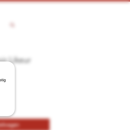
ir Likeur
stig
kelwagen