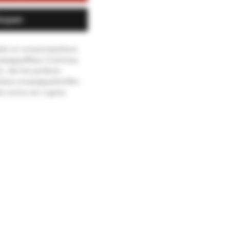
kopen
ieke en onweerstaanbare
asappellikeur Cointreau
, die het perfecte
ttere sinaasappelschillen
te aroma van cognac.