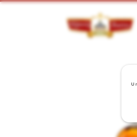
Doorzoek ons assortiment:
U m