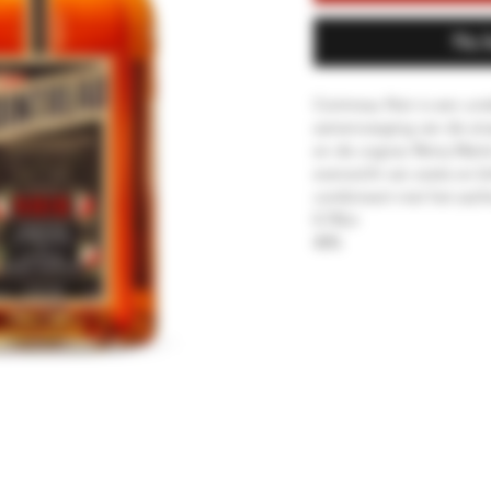
Nu 
Cointreau Noir is een un
samenvoeging van de sina
en de cognac Rémy Martin
evenwicht van zoete en bi
combineert met het zach
0.70Ltr
40%