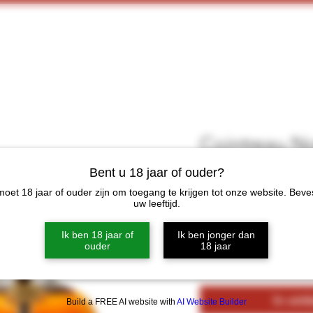
Home
Webshop
Proeverijen
More
Cointreau No
0.70Ltr
Bent u 18 jaar of ouder?
Prijs
€ 33,00
oet 18 jaar of ouder zijn om toegang te krijgen tot onze website. Beve
uw leeftijd.
Aantal
*
Ik ben 18 jaar of
Ik ben jonger dan
ouder
18 jaar
In win
Build a FREE AI website with
AI Website Builder