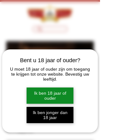
Bent u 18 jaar of ouder?
U moet 18 jaar of ouder zijn om toegang
te krijgen tot onze website. Bevestig uw
leeftijd.
Ik ben 18 jaar of
ouder
Claxton's Blair Athol
8Y
Ik ben jonger dan
18 jaar
Prijs
€ 72,00