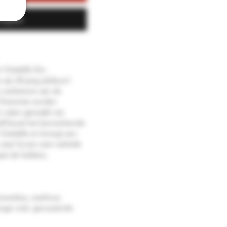
kopen
n Citadelle Gin,
zijn 25-jarig jubileum!
n eerbetoon aan de
Charentes worden
in vaten gemaakt van
elf bevat het kenmerkende
 Citadelle en brengt een
waar hij een zeer subtiele
ast de heldere,
neverbes, zoethout,
droge rook, geroosterde