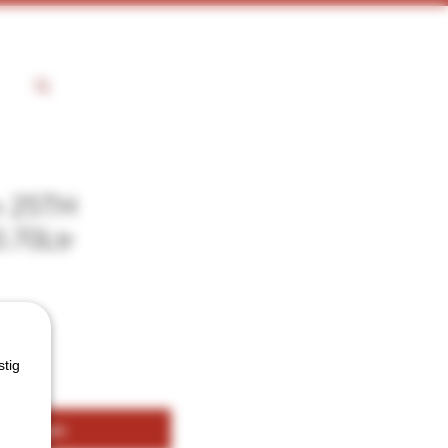
n 25TH
.70Ltr
stig
kelwagen