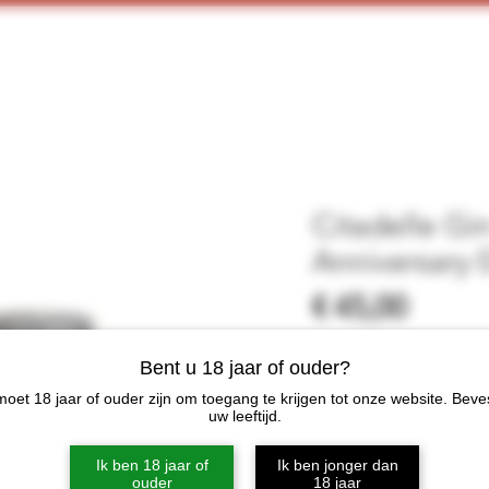
Home
Webshop
Proeverijen
More
Citadelle Gi
Anniversary 0
Prijs
€ 45,00
Aantal
*
Bent u 18 jaar of ouder?
oet 18 jaar of ouder zijn om toegang te krijgen tot onze website. Beve
uw leeftijd.
Ik ben 18 jaar of
Ik ben jonger dan
In win
ouder
18 jaar