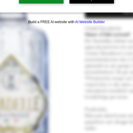
Nu 
Build a FREE AI website with
AI Website Builder
Citadel Decadentie
Master of Malt exclusief!
Een feestelijke release va
geproduceerd ter ere van 
Juniper Décadence is ee
jeneverbesbomen die in 
gekweekt en zijn gerijpt 
jeneverbeshout. De gin z
19 botanische recept van
maand door in die vaten, 
rokerigheid ontwikkelt na
kruidachtige gin-tonen.
Proefnotitie
Robuuste eikenhouten je
grapefruit, een vleugje 
zaden.