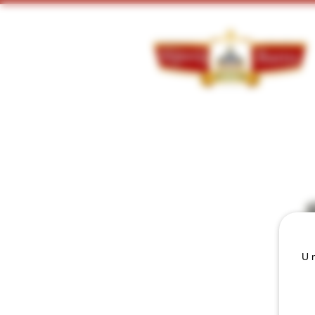
Doorzoek ons assortiment:
U m