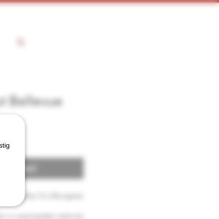
t Bellevue
stig
 voorraad
 Haut-Médoc Cru Bourgeois
 in roestvrijstalen tanks bij