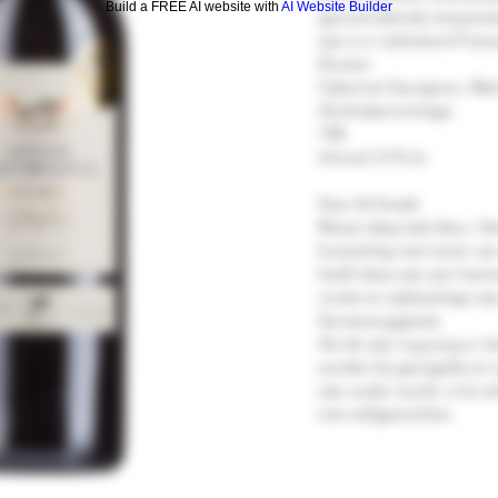
Build a FREE AI website with
AI Website Builder
gecontroleerde temperatu
wijn is in uitsluitend Fra
Druiven
Cabernet Sauvignon, Merl
Alcoholpercentage
13%
Inhoud: 0.75 Ltr
Geur & Smaak
Mooie dieprode kleur. He
houtachtig met tonen van
heeft deze wijn een harm
ronde en zijdeachtige wij
Serveersuggestie
Als de wijn nog jong is, 
worden bij gevogelte en 
wijn ouder wordt, is hij 
met wildgerechten.