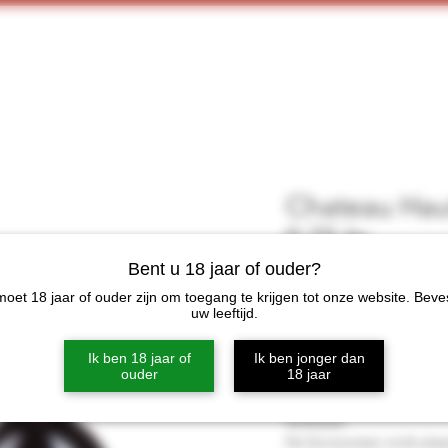
Home
Webshop
Proeverijen
More
Chateau Hau
0.75 ltr
Bent u 18 jaar of ouder?
Prijs
€ 14,95
oet 18 jaar of ouder zijn om toegang te krijgen tot onze website. Beve
uw leeftijd.
Niet op
Ik ben 18 jaar of
Ik ben jonger dan
ouder
18 jaar
Château Haut-Bellevue -
Vinificatie
De fermentatie vindt plaats