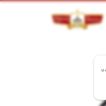
Doorzoek ons assortiment:
U m