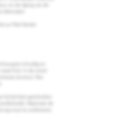
ur, en de rijping van de
nse eikenvaten.
ot en Petit Verdot
t bouquet is kruidig en
 zwart fruit. In de mond
onieuze structuur. Een
n.
kan hij het best geschonken
stoofschotels. Naarmate de
ook erg mooi te combineren