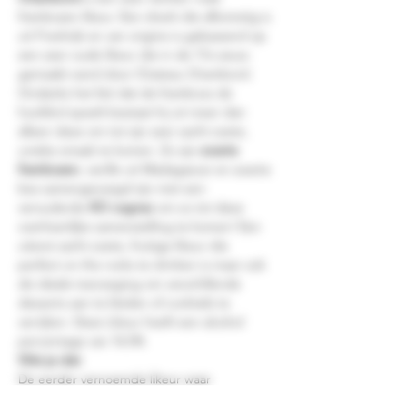
frambozen likeur. Een drank die afkomstig is
uit Frankrijk en van origine is gebaseerd op
een zeer oude likeur die in de 17e eeuw
gemaakt werd door Chateau Chambord.
Ondanks het feit dat de framboos de
hoofdrol speelt bestaat hij uit meer dan
alleen deze om tot zijn zeer zacht zoete,
unieke smaak te komen. Zo zijn
zwarte
frambozen
, vanille uit Madagascar en zwarte
bes samengevoegd zijn met een
verouderde
XO cognac
om zo tot deze
overheerlijke samenstelling te komen! Een
uiterst zacht zoete, fruitige likeur die
perfect on the rocks te drinken is maar ook
de ideale toevoeging om verschillende
desserts aan te kleden of cocktails te
verrijken. Deze Likeur heeft een alcohol
percentage van 16.5%
Wist je dat:
De eerder vernoemde likeur waar
Chambord op gebaseerd is, werd vroeger