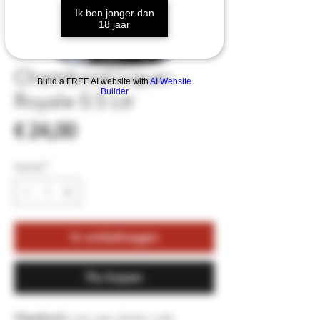
Ik ben jonger dan
18 jaar
Chambord Liquer
Build a FREE AI website with
AI Website
Builder
Royale 0.5 Ltr
Prijs
€ 24,00
Aantal
*
In winkelwagen
Nu kopen
Chambord
is een zeer donker rode