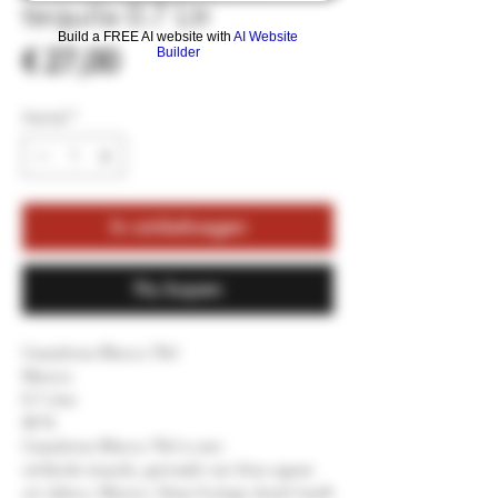
tequila 0.7 Ltr
Build a FREE AI website with
AI Website
Prijs
€ 27,00
Builder
Aantal
*
In winkelwagen
Nu kopen
Cazadores Blanco 70cl
Mexico
0.7 Liter
40 %
Cazadores Blanco 70cl is een
verfijnde tequila, gemaakt van blue agave
uit Jalisco, Mexico. Deze fruitige drank heeft