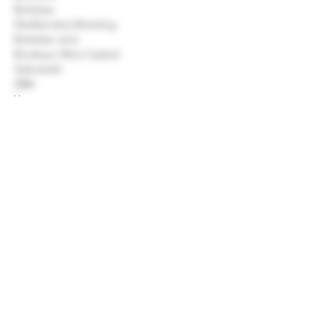
Bottelaar
Distilleerderij Botteling
Bottelaar serie
Bordeaux Wine Casked
Gebotteld
2006
Vat type
Claret Casked
Alcohol
50.0 % Vol.
Inhoud
700 ml
©2026 Drankenshop Bams.