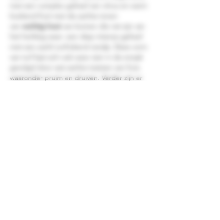
met een complex geheel van citrus en warm
kookend fruit met de zachte tonen
van
vochtig hout
van bomen die nat zijn van
het herfstig weer. een diep intense geheel
met een zacht turfrokend randje. Deze vorm
van turf laat zich ook weer zien in de smaak
gevolgd door wat zachte toetsen van fruit,
waaronder pruim en druiven. Verder zijn er
geuren van vanille, bruin suiker en donker
gedroogd fruit te bespeuren met notities
van sappige appels. Zijn ziltige afdronk
loopt af naar een zoet geheel met hinten
van pure chocolade, een lichte bitter dus.
Inhoud: 0.7 Ltr