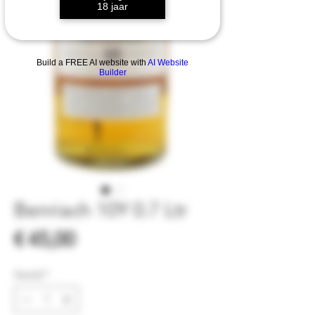
18 jaar
Build a FREE AI website with
AI Website
Builder
Benriach 10Y 0.7 Ltr
Prijs
€ 45,00
Aantal
*