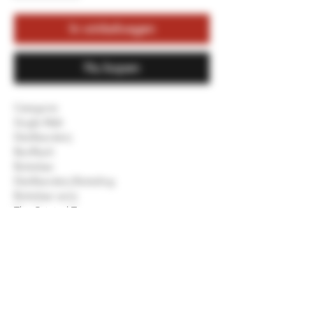
In winkelwagen
Nu kopen
Categorie
Single Malt
Distilleerderij
BenRiach
Bottelaar
Distilleerderij Botteling
Bottelaar serie
The Original Ten
Aangegeven Leeftijd
10 jaar oud
Vat type
Bourbon Barrels, Sherry Casks & Virgin Oak
Alcohol
43.0 % Vol.
Inhoud