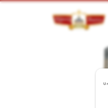
Doorzoek ons assortiment:
U m