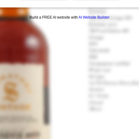
Ben Nevis
Bottelaar
Signatory Vintage (SV)
Build a FREE AI website with
AI Website Builder
Bottelaar serie
100 Proof Edition #41
Vintage
2015
Gebotteld
2025
Aangegeven Leeftijd
09 jaar oud
Vat type
1st Fill Oloroso Sherry Bu
Alcohol
57.1 % Vol.
Inhoud
700 ml