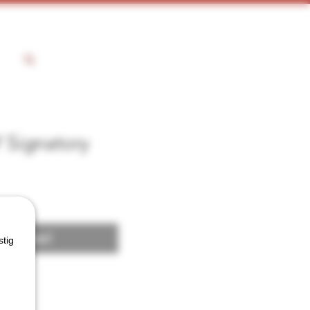
 Signatory
 voorraad
stig