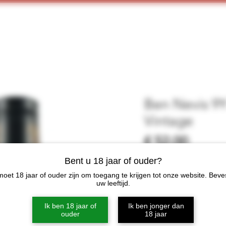
Home
Webshop
Proeverijen
More
Ben Nevis 9Y
Vintage
Prijs
€ 52,00
Bent u 18 jaar of ouder?
Niet op
oet 18 jaar of ouder zijn om toegang te krijgen tot onze website. Beve
uw leeftijd.
Categorie
Ik ben 18 jaar of
Ik ben jonger dan
Single Malt
ouder
18 jaar
Distilleerderij